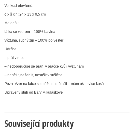
Velikost otevřené:
d x š x h: 24 x 13 x 0,5 cm
Materiál
:
látka se vzorem – 100% bavlna
výztuha, suchý zip – 100%
polyester
Údržba
:
– prát v ruce
– nedoporučuje se praní v pračce kvůli výztuhám
– nebělit, nežehlit, nesušit v sušičce
Pozn. Vzor na látce se může mírně lišit – mám ušito více kusů
Upravený střih od Báry Mikuláškové
Související produkty