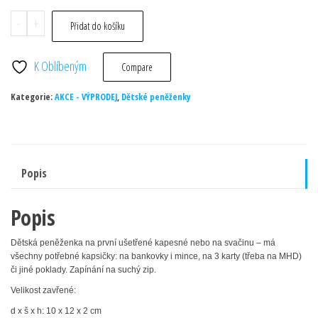
Peněženka
-
+
Přidat do košíku
-
jablíčka
K Oblíbeným
Compare
množství
Kategorie:
AKCE - VÝPRODEJ
,
Dětské peněženky
Popis
Popis
Dětská peněženka na první ušetřené kapesné nebo na svačinu – má
všechny potřebné kapsičky: na bankovky i mince, na 3 karty (třeba na MHD)
či jiné poklady.
Zapínání
na suchý zip
.
Velikost
zavřené:
d x š x h: 10 x 12 x 2 cm