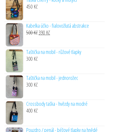
450
Kč
Kabelka účko - fialovožlutá abstrakce
Original
Current
500
Kč
390
Kč
price
price
was:
is:
Taštička na mobil - růžové tlapky
500 Kč.
390 Kč.
300
Kč
Taštička na mobil - jednorožec
300
Kč
Crossbody taška - hvězdy na modré
400
Kč
Pouzdro / penál - béžové tlapky na hnědé