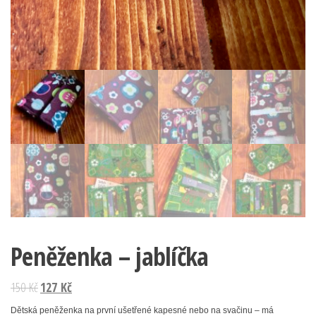
Peněženka – jablíčka
Original
Current
150
Kč
127
Kč
price
price
Dětská peněženka na první ušetřené kapesné nebo na svačinu – má