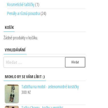
produktů
1
Kosmetické taštičky
1
produkt
24
Penály a různá pouzdra
24
produktů
KOŠÍK
Žádné produkty v košíku.
VYHLEDÁVÁNÍ
Vyhledávání
MOHLO BY SE VÁM LÍBIT :)
Taštička na mobil - zelenomodré kostičky
300
Kč
Taška Cherry - kočky a motýlci