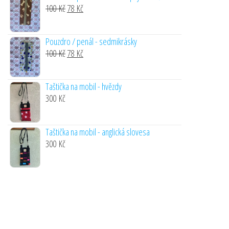
Original
Current
100
Kč
78
Kč
price
price
was:
is:
Pouzdro / penál - sedmikrásky
100 Kč.
78 Kč.
Original
Current
100
Kč
78
Kč
price
price
was:
is:
Taštička na mobil - hvězdy
100 Kč.
78 Kč.
300
Kč
Taštička na mobil - anglická slovesa
300
Kč