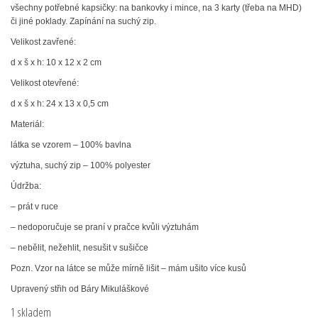
was:
is:
všechny potřebné kapsičky: na bankovky i mince, na 3 karty (třeba na MHD)
či jiné poklady.
Zapínání
na suchý zip
.
150 Kč.
127 Kč.
Velikost
zavřené:
d x š x h: 10 x 12 x 2 cm
Velikost otevřené:
d x š x h: 24 x 13 x 0,5 cm
Materiál
:
látka se vzorem – 100% bavlna
výztuha, suchý zip – 100%
polyester
Údržba
:
– prát v ruce
– nedoporučuje se praní v pračce kvůli výztuhám
– nebělit, nežehlit, nesušit v sušičce
Pozn. Vzor na látce se může mírně lišit – mám ušito více kusů
Upravený střih od Báry Mikuláškové
1 skladem