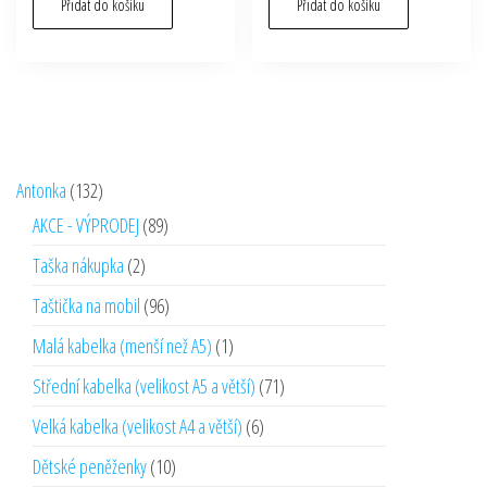
Přidat do košíku
Přidat do košíku
132
Antonka
132
produktů
89
AKCE - VÝPRODEJ
89
produktů
2
Taška nákupka
2
produkty
96
Taštička na mobil
96
produktů
1
Malá kabelka (menší než A5)
1
produkt
71
Střední kabelka (velikost A5 a větší)
71
produktů
6
Velká kabelka (velikost A4 a větší)
6
produktů
10
Dětské peněženky
10