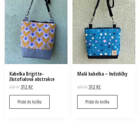
Kabelka Brigitte-
Malá kabelka – hvězdičky
žlutofialová abstrakce
Original
Current
Original
Current
400
Kč
312
Kč
400
Kč
312
Kč
price
price
price
price
was:
is:
was:
is:
Přidat do košíku
Přidat do košíku
400 Kč.
312 Kč.
400 Kč.
312 Kč.