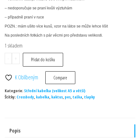
– nedoporučuje se praní kvůli výztuhám
– případně praní v ruce
POZN.: mám ušito více kusů, vzor na látce se může lehce lišit
Na posledních fotkách s pár věcmi pro představu velikosti.
1 skladem
Taška
-
+
Přidat do košíku
Cherry
-
K Oblíbeným
Compare
sovičky
Kategorie:
množství
Střední kabelka (velikost A5 a větší)
Štítky:
Crossbody
,
kabelka
,
kaktus
,
pes
,
taška
,
tlapky
Popis