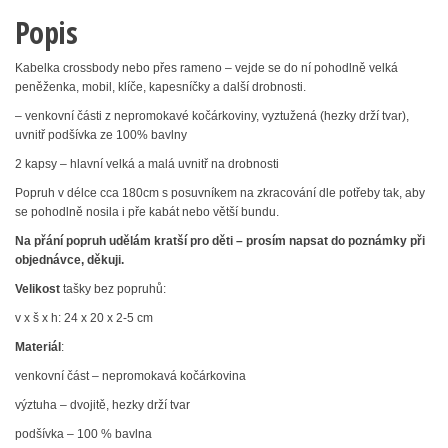
Popis
Kabelka crossbody nebo přes rameno – vejde se do ní pohodlně velká
peněženka, mobil, klíče, kapesníčky a další drobnosti.
– venkovní části z nepromokavé kočárkoviny, vyztužená (hezky drží tvar),
uvnitř podšívka ze 100% bavlny
2 kapsy – hlavní velká a malá uvnitř na drobnosti
Popruh v délce cca 180cm s posuvníkem na zkracování dle potřeby tak, aby
se pohodlně nosila i pře kabát nebo větší bundu.
Na přání popruh udělám kratší pro děti – prosím napsat do poznámky při
objednávce, děkuji.
Velikost
tašky bez popruhů:
v x š x h: 24 x 20 x 2-5 cm
Materiál
:
venkovní část – nepromokavá kočárkovina
výztuha – dvojitě, hezky drží tvar
podšívka – 100 % bavlna