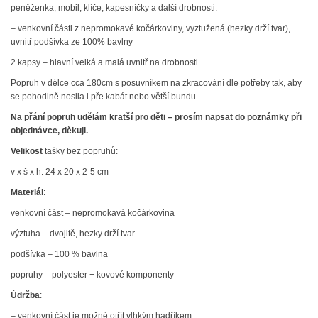
peněženka, mobil, klíče, kapesníčky a další drobnosti.
– venkovní části z nepromokavé kočárkoviny, vyztužená (hezky drží tvar),
uvnitř podšívka ze 100% bavlny
2 kapsy – hlavní velká a malá uvnitř na drobnosti
Popruh v délce cca 180cm s posuvníkem na zkracování dle potřeby tak, aby
se pohodlně nosila i pře kabát nebo větší bundu.
Na přání popruh udělám kratší pro děti – prosím napsat do poznámky při
objednávce, děkuji.
Velikost
tašky bez popruhů:
v x š x h: 24 x 20 x 2-5 cm
Materiál
:
venkovní část – nepromokavá kočárkovina
výztuha – dvojitě, hezky drží tvar
podšívka – 100 % bavlna
popruhy – polyester + kovové komponenty
Údržba
:
– venkovní část je možné otřít vlhkým hadříkem