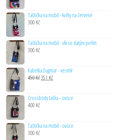
Taštička na mobil - květy na červené
300
Kč
Taštička na mobil - vlk se zlatým peřím
300
Kč
Kabelka Dagmar - vesmír
Original
Current
450
Kč
351
Kč
price
price
was:
is:
Crossbody taška - ovoce
450 Kč.
351 Kč.
400
Kč
Taštička na mobil - ovoce
300
Kč