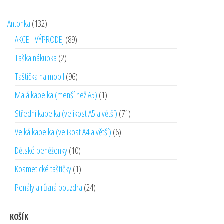
132
Antonka
132
produktů
89
AKCE - VÝPRODEJ
89
produktů
2
Taška nákupka
2
produkty
96
Taštička na mobil
96
produktů
1
Malá kabelka (menší než A5)
1
produkt
71
Střední kabelka (velikost A5 a větší)
71
produktů
6
Velká kabelka (velikost A4 a větší)
6
produktů
10
Dětské peněženky
10
produktů
1
Kosmetické taštičky
1
produkt
24
Penály a různá pouzdra
24
produktů
KOŠÍK