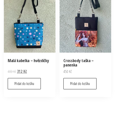
Malá kabelka – hvězdičky
Crossbody taška –
panenka
Original
Current
400
Kč
312
Kč
450
Kč
price
price
was:
is:
Přidat do košíku
Přidat do košíku
400 Kč.
312 Kč.