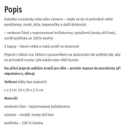
Popis
Kabelka crossbody nebo přes rameno – vejde se do ní pohodlně velká
peněženka, mobil, klíče, kapesníčky a další drobnosti.
– venkovní části z nepromokavé kočárkoviny, vyztužená (hezky drží tvar),
uvnitř podšívka ze 100% bavlny
2 kapsy – hlavní velká a malá uvnitř na drobnosti
Popruh v délce cca 180cm s posuvníkem na zkracování dle potřeby tak, aby
se pohodlně nosila i pře kabát nebo větší bundu.
Na přání popruh udělám kratší pro děti – prosím napsat do poznámky při
objednávce, děkuji.
Velikost
tašky bez popruhů:
v x š x h: 24 x 20 x 2-5 cm
Materiál
:
venkovní část – nepromokavá kočárkovina
výztuha – dvojitě, hezky drží tvar
podšívka – 100 % bavlna