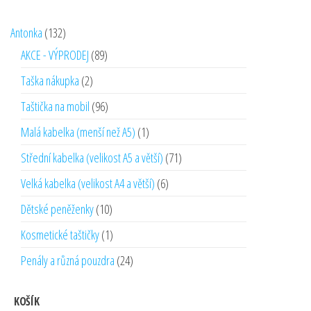
132
Antonka
132
produktů
89
AKCE - VÝPRODEJ
89
produktů
2
Taška nákupka
2
produkty
96
Taštička na mobil
96
produktů
1
Malá kabelka (menší než A5)
1
produkt
71
Střední kabelka (velikost A5 a větší)
71
produktů
6
Velká kabelka (velikost A4 a větší)
6
produktů
10
Dětské peněženky
10
produktů
1
Kosmetické taštičky
1
produkt
24
Penály a různá pouzdra
24
produktů
KOŠÍK