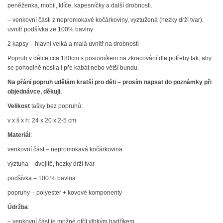
peněženka, mobil, klíče, kapesníčky a další drobnosti.
– venkovní části z nepromokavé kočárkoviny, vyztužená (hezky drží tvar),
uvnitř podšívka ze 100% bavlny
2 kapsy – hlavní velká a malá uvnitř na drobnosti
Popruh v délce cca 180cm s posuvníkem na zkracování dle potřeby tak, aby
se pohodlně nosila i pře kabát nebo větší bundu.
Na přání popruh udělám kratší pro děti – prosím napsat do poznámky při
objednávce, děkuji.
Velikost
tašky bez popruhů:
v x š x h: 24 x 20 x 2-5 cm
Materiál
:
venkovní část – nepromokavá kočárkovina
výztuha – dvojitě, hezky drží tvar
podšívka – 100 % bavlna
popruhy – polyester + kovové komponenty
Údržba
:
– venkovní část je možné otřít vlhkým hadříkem