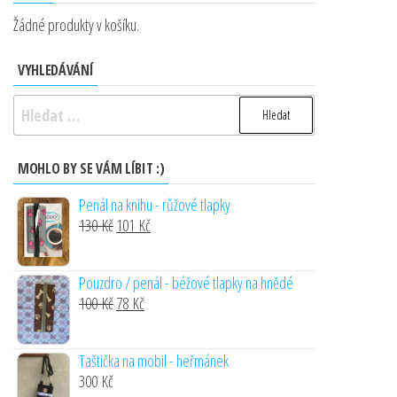
Žádné produkty v košíku.
VYHLEDÁVÁNÍ
Vyhledávání
MOHLO BY SE VÁM LÍBIT :)
Penál na knihu - růžové tlapky
Original
Current
130
Kč
101
Kč
price
price
was:
is:
Pouzdro / penál - béžové tlapky na hnědé
130 Kč.
101 Kč.
Original
Current
100
Kč
78
Kč
price
price
was:
is:
Taštička na mobil - heřmánek
100 Kč.
78 Kč.
300
Kč