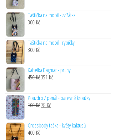
Taštička na mobil - zvířátka
300
Kč
Taštička na mobil - rybičky
300
Kč
Kabelka Dagmar - pruhy
Original
Current
450
Kč
351
Kč
price
price
was:
is:
Pouzdro / penál - barevné kroužky
450 Kč.
351 Kč.
Original
Current
100
Kč
78
Kč
price
price
was:
is:
Crossbody taška - květy kaktusů
100 Kč.
78 Kč.
400
Kč