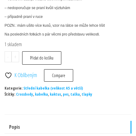
– nedoporučuje se praní kvůli výztuhám
– případně praní v ruce
POZN.: mám ušito více kusů, vzor na látce se může lehce lišit
Na posledních fotkách s pár věcmi pro představu velikosti.
1 skladem
Taška
-
+
Přidat do košíku
Cherry
-
K Oblíbeným
Compare
pampelišky
Kategorie:
množství
Střední kabelka (velikost A5 a větší)
Štítky:
Crossbody
,
kabelka
,
kaktus
,
pes
,
taška
,
tlapky
Popis